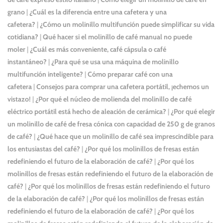
grano
|
¿Cuál es la diferencia entre una cafetera y una
cafetera?
|
¿Cómo un molinillo multifunción puede simplificar su vida
cotidiana?
|
Qué hacer si el molinillo de café manual no puede
moler
|
¿Cuál es más conveniente, café cápsula o café
instantáneo?
|
¿Para qué se usa una máquina de molinillo
multifunción inteligente?
|
Cómo preparar café con una
cafetera
|
Consejos para comprar una cafetera portátil, ¡echemos un
vistazo!
|
¿Por qué el núcleo de molienda del molinillo de café
eléctrico portátil está hecho de aleación de cerámica?
|
¿Por qué elegir
un molinillo de café de fresa cónica con capacidad de 250 g de granos
de café?
|
¿Qué hace que un molinillo de café sea imprescindible para
los entusiastas del café?
|
¿Por qué los molinillos de fresas están
redefiniendo el futuro de la elaboración de café?
|
¿Por qué los
molinillos de fresas están redefiniendo el futuro de la elaboración de
café?
|
¿Por qué los molinillos de fresas están redefiniendo el futuro
de la elaboración de café?
|
¿Por qué los molinillos de fresas están
redefiniendo el futuro de la elaboración de café?
|
¿Por qué los