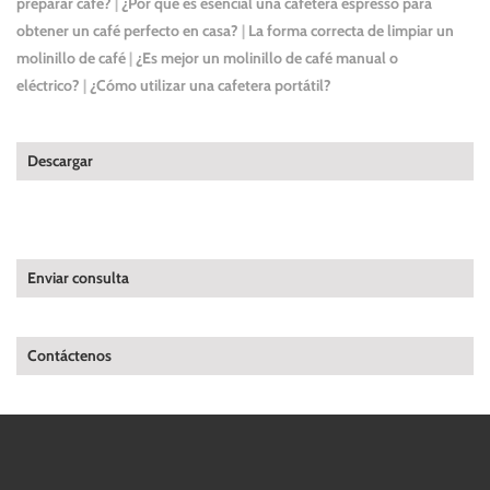
preparar café?
|
¿Por qué es esencial una cafetera espresso para
obtener un café perfecto en casa?
|
La forma correcta de limpiar un
molinillo de café
|
¿Es mejor un molinillo de café manual o
eléctrico?
|
¿Cómo utilizar una cafetera portátil?
Descargar
Enviar consulta
Contáctenos