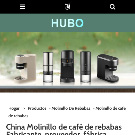
Hogar
>
Productos
>
Molinillo De Rebabas
> Molinillo de café
de rebabas
China Molinillo de café de rebabas
Fabricante, proveedor, fábrica