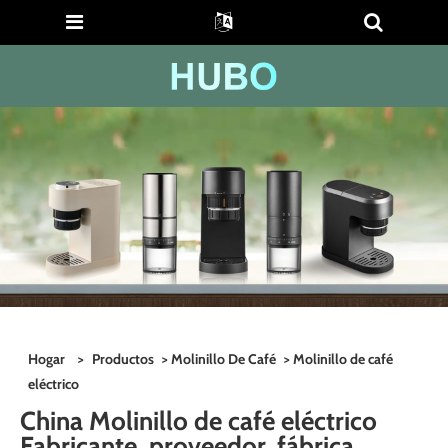
Hogar
>
Productos
>
Molinillo De Café
> Molinillo de café
eléctrico
China Molinillo de café eléctrico
Fabricante, proveedor, fábrica