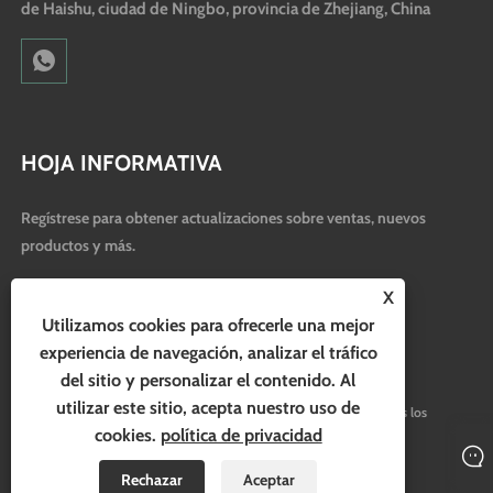
de Haishu, ciudad de Ningbo, provincia de Zhejiang, China
HOJA INFORMATIVA
Regístrese para obtener actualizaciones sobre ventas, nuevos
productos y más.
X
Utilizamos cookies para ofrecerle una mejor
experiencia de navegación, analizar el tráfico
del sitio y personalizar el contenido. Al
utilizar este sitio, acepta nuestro uso de
Copyright © 2024 Ningbo Hubo Electrical Appliance Co., Ltd. Todos los
cookies.
política de privacidad
derechos reservados.
Rechazar
Aceptar