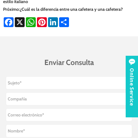
estilo italiano
Próximo:
¿Cuál es la diferencia entre una cafetera y una cafetera?
Facebook
X
WhatsApp
Pinterest
LinkedIn
Share
Enviar Consulta
Online Service